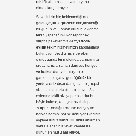
teklifi
sahneniz bir tiyatro oyunu
olarak kurgulanıyor.
Sevgilinizin hiç beklemediği anda
gelen çeşitli sürprizlerle karşılaşacağı
bir günün ve ‘Zaman dursun, evlenme
teklifi yapacağım!’ konseptindeki
sürpriz paketlerimiz de
tiyatroda
evlilik teklifi
hizmetimizin kapsamında
bulunuyor. Sevdiğinizle beraber
oturduğunuz bir mekânda parmağınızı
şıklatmanızla zaman duruyor, her şey
ve herkes duruyor; müşteriler,
garsonlar, dışarıyı gördüğünüz bir
yerdeyseniz dışarıdan geçenler; hepsi
sizin talimatınızla donup kalıyor. Siz
evlenme teklifinizi yapana kadar bu
böyle kalıyor, konuşmanızı bitirip
‘sürpriz!’ dediğinizde ise her şey ve
herkes normal haline dönüyor. Bir sihir
yapıyorsunuz sanki. Bu sihirli anlardan
sonra alacağınız ‘evet’ cevabı ise
günün en mutlu anı oluyor.