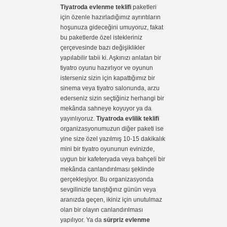
Tiyatroda evlenme teklifi
paketleri
için özenle hazırladığımız ayrıntıların
hoşunuza gideceğini umuyoruz, fakat
bu paketlerde özel istekleriniz
çerçevesinde bazı değişiklikler
yapılabilir tabii ki. Aşkınızı anlatan bir
tiyatro oyunu hazırlıyor ve oyunun
isterseniz sizin için kapattığımız bir
sinema veya tiyatro salonunda, arzu
ederseniz sizin seçtiğiniz herhangi bir
mekânda sahneye koyuyor ya da
yayınlıyoruz.
Tiyatroda evlilik teklifi
organizasyonumuzun diğer paketi ise
yine size özel yazılmış 10-15 dakikalık
mini bir tiyatro oyununun evinizde,
uygun bir kafeteryada veya bahçeli bir
mekânda canlandırılması şeklinde
gerçekleşiyor. Bu organizasyonda
sevgilinizle tanıştığınız günün veya
aranızda geçen, ikiniz için unutulmaz
olan bir olayın canlandırılması
yapılıyor. Ya da
sürpriz evlenme