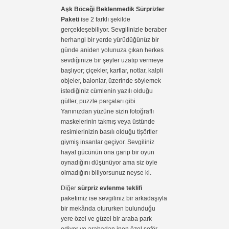
Aşk Böceği Beklenmedik Sürprizler
Paketi
ise 2 farklı şekilde
gerçekleşebiliyor. Sevgilinizle beraber
herhangi bir yerde yürüdüğünüz bir
günde aniden yolunuza çıkan herkes
sevdiğinize bir şeyler uzatıp vermeye
başlıyor; çiçekler, kartlar, notlar, kalpli
objeler, balonlar, üzerinde söylemek
istediğiniz cümlenin yazılı olduğu
güller, puzzle parçaları gibi.
Yanınızdan yüzüne sizin fotoğraflı
maskelerinin takmış veya üstünde
resimlerinizin basılı olduğu tişörtler
giymiş insanlar geçiyor. Sevgiliniz
hayal gücünün ona garip bir oyun
oynadığını düşünüyor ama siz öyle
olmadığını biliyorsunuz neyse ki.
Diğer
sürpriz evlenme teklifi
paketimiz ise sevgiliniz bir arkadaşıyla
bir mekânda otururken bulunduğu
yere özel ve güzel bir araba park