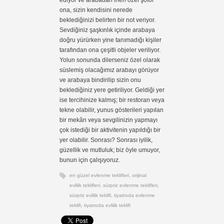
ediyor ve arabadan inen özel şoför
ona, sizin kendisini nerede
beklediğinizi belirten bir not veriyor.
Sevdiğiniz şaşkınlık içinde arabaya
doğru yürürken yine tanımadığı kişiler
tarafından ona çeşitli objeler veriliyor.
Yolun sonunda dilerseniz özel olarak
süslemiş olacağımız arabayı görüyor
ve arabaya bindirilip sizin onu
beklediğiniz yere getiriliyor. Geldiği yer
ise tercihinize kalmış; bir restoran veya
tekne olabilir, yunus gösterileri yapılan
bir mekân veya sevgilinizin yapmayı
çok istediği bir aktivitenin yapıldığı bir
yer olabilir. Sonrası? Sonrası iyilik,
güzellik ve mutluluk; biz öyle umuyor,
bunun için çalışıyoruz.
en güzel evlenme teklifleri
,
orijinal
evlilik teklifleri
,
sürpriz evlenme teklifleri
,
sürpriz evlilik teklifi
,
tiyatroda evlenme
teklifi
,
tiyatroda evlilik teklifi