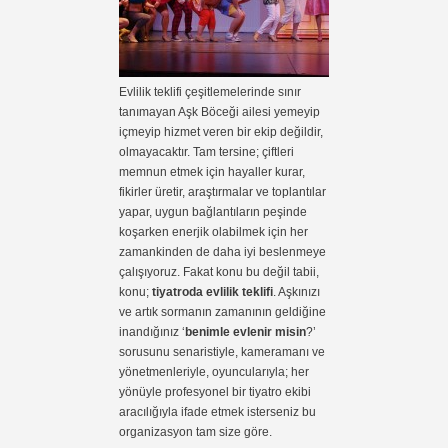
Evlilik teklifi çeşitlemelerinde sınır
tanımayan Aşk Böceği ailesi yemeyip
içmeyip hizmet veren bir ekip değildir,
olmayacaktır. Tam tersine; çiftleri
memnun etmek için hayaller kurar,
fikirler üretir, araştırmalar ve toplantılar
yapar, uygun bağlantıların peşinde
koşarken enerjik olabilmek için her
zamankinden de daha iyi beslenmeye
çalışıyoruz. Fakat konu bu değil tabii,
konu;
tiyatroda evlilik teklifi
. Aşkınızı
ve artık sormanın zamanının geldiğine
inandığınız ‘
benimle evlenir misin
?’
sorusunu senaristiyle, kameramanı ve
yönetmenleriyle, oyuncularıyla; her
yönüyle profesyonel bir tiyatro ekibi
aracılığıyla ifade etmek isterseniz bu
organizasyon tam size göre.