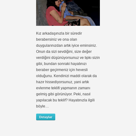
Kız arkadaşınızla bir süredir
berabersiniz ve ona olan
duygularınızdan artık iyice eminsiniz.
Onun da sizi sevdiğini, size değer
verdiğini düşünüyorsunuz ve tıpkı sizin
gibi, bundan sonraki hayatınızı
beraber geçirmeniz için hevesli
olduğunu. Kendinizi maddi olarak da
hazır hissediyorsunuz, yani artık
evlenme teklifi yapmanın zamanı
gelmiş gibi görünüyor. Peki, nasıl
yapılacak bu teklif? Hayatınızla ilgili
böyle…
Detaylar