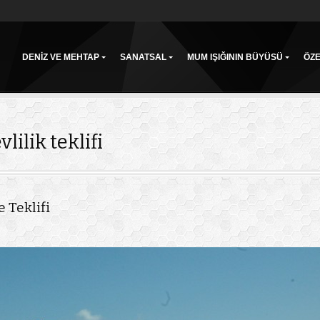
DENIZ VE MEHTAP
SANATSAL
MUM IŞIĞININ BÜYÜSÜ
ÖZ
lilik teklifi
 Teklifi