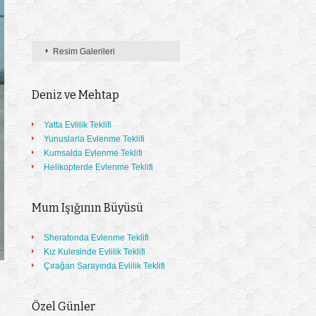
Resim Galerileri
Deniz ve Mehtap
Yatta Evlilik Teklifi
Yunuslarla Evlenme Teklifi
Kumsalda Evlenme Teklifi
Helikopterde Evlenme Teklifi
Mum Işığının Büyüsü
Sheratonda Evlenme Teklifi
Kız Kulesinde Evlilik Teklifi
Çırağan Sarayında Evlilik Teklifi
Özel Günler