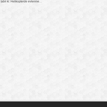
z tabii ki: Helikopterde evlenme…