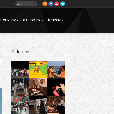
EL GÜNLER
GALERILER
İLETIŞIM
Galeriden…