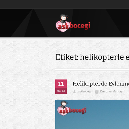
Etiket: helikopterle ev
11
Helikopterde Evlenme
04.13
askbocegi
Deniz ve Mehtap