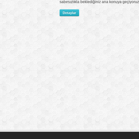
sabırsızlıkla beklediğiniz ana konuya geçiyoru
Detaylar